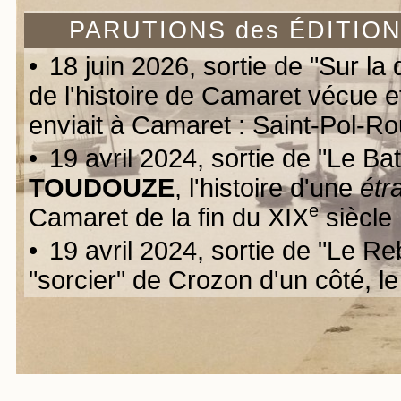
PARUTIONS des ÉDITIO
•
18 juin 2026, sortie de "Sur la 
de l'histoire de Camaret vécue e
enviait à Camaret : Saint-Pol-R
•
19 avril 2024, sortie de "Le B
TOUDOUZE
, l'histoire d'une
étr
e
Camaret de la fin du XIX
siècle
•
19 avril 2024, sortie de "Le 
"sorcier" de Crozon d'un côté, l
•
17 février 2024, sortie de "Pé
le roman populaire qui a fait co
•
19 octobre 2023, sortie de "Qu